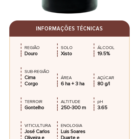
INFORMAÇÕES TÉCNICAS
REGIÃO
SOLO
ÁLCOOL
Douro
Xisto
19.5%
SUB-REGIÃO
Cima
ÁREA
AÇÚCAR
Corgo
6 ha + 3 ha
80 g/l
TERROIR
ALTITUDE
pH
Gontelho
250-300 m
3.65
VITICULTURA
ENOLOGIA
José Carlos
Luis Soares
Oliveira e
Duarte e