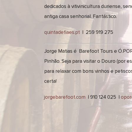
dedicados à vitivinicultura duriense, se
antiga casa senhorial. Fantástico.
quintadefiaes.pt
| 259 919 275
Jorge Matias é Barefoot Tours e Ó.POR
Pinhão. Seja para visitar o Douro (por e
para relaxar com bons vinhos e petisco
certa!
jorgebarefoot.com
| 910 124 025 |
opor