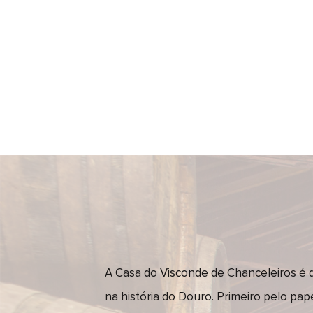
A Casa do Visconde de Chanceleiros é
na história do Douro. Primeiro pelo pap