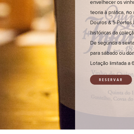
envelhecer os vin
teoria à prática, n
Douros & 5 Portos 
históricas da coleçã
De segunda a sexta-
para sábado ou do
Lotação limitada a 
RESERVAR