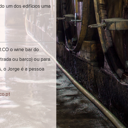
ndo um dos edifícios uma
.CO o wine bar do
strada ou barco) ou para
s, o Jorge é a pessoa
co.pt