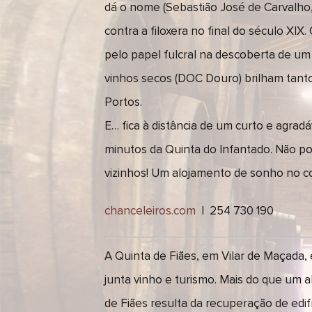
dá o nome (Sebastião José de Carvalho,
contra a filoxera no final do século XIX
pelo papel fulcral na descoberta de u
vinhos secos (DOC Douro) brilham tant
Portos.
E… fica à distância de um curto e agrad
minutos da Quinta do Infantado. Não p
vizinhos! Um alojamento de sonho no c
chanceleiros.com
| 254 730 190
A Quinta de Fiães, em Vilar de Maçada, 
junta vinho e turismo. Mais do que um a
de Fiães resulta da recuperação de edif