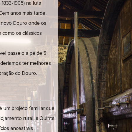
 1833-1905) na luta
. Cem anos mais tarde,
m novo Douro onde os
o como os clássicos
ável passeio a pé de 5
oderíamos ter melhores
oração do Douro.
é um projeto familiar que
lojamento rural, a Quinta
ícios ancestrais