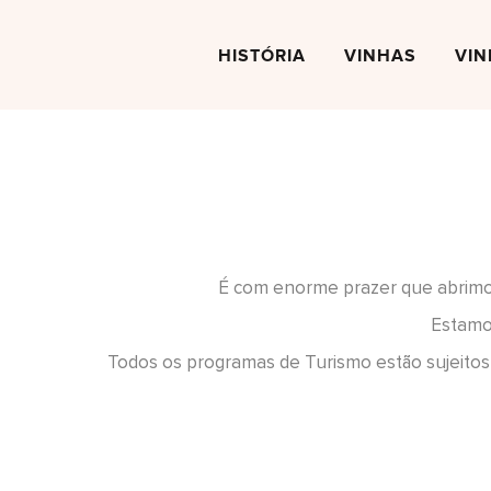
Skip
to
HISTÓRIA
VINHAS
VIN
content
É com enorme prazer que abrimos
Estamos
Todos os programas de Turismo estão sujeitos 