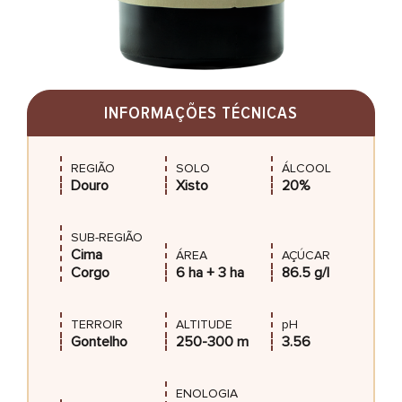
INFORMAÇÕES TÉCNICAS
REGIÃO
SOLO
ÁLCOOL
Douro
Xisto
20%
SUB-REGIÃO
Cima
ÁREA
AÇÚCAR
Corgo
6 ha + 3 ha
86.5 g/l
TERROIR
ALTITUDE
pH
Gontelho
250-300 m
3.56
ENOLOGIA