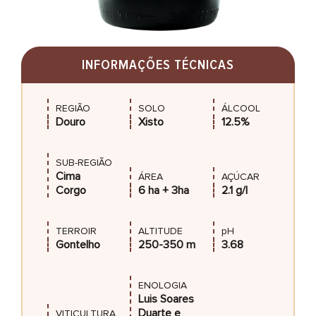
INFORMAÇÕES TÉCNICAS
REGIÃO
SOLO
ÁLCOOL
Douro
Xisto
12.5%
SUB-REGIÃO
Cima
ÁREA
AÇÚCAR
Corgo
6 ha + 3ha
2.1 g/l
TERROIR
ALTITUDE
pH
Gontelho
250-350 m
3.68
ENOLOGIA
Luis Soares
Duarte e
VITICULTURA