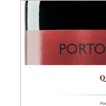
Quinta do Infantado 
PORTO
RUBY
Q
Por