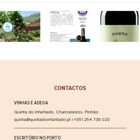
Vinho
Infant
Fortificado
Porto
Estamos
do
Colhei
ON
ano
2010
CONTACTOS
VINHAS E ADEGA
Quinta do Infantado, Chanceleiros, Pinhão
quinta@quintadoinfantado.pt | +351 254 738 020
ESCRITÓRIO NO PORTO