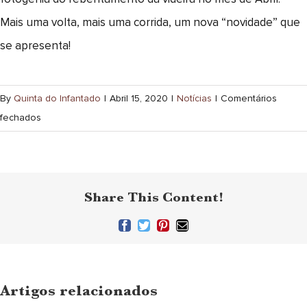
Mais uma volta, mais uma corrida, um nova “novidade” que
se apresenta!
By
Quinta do Infantado
|
Abril 15, 2020
|
Notícias
|
Comentários
em
fechados
2020
–
Quinta
um
do
novo
Share This Content!
Infantado
ciclo
Reserva
Facebook
Twitter
Pinterest
Email
(necessário
Ruby
mas
não
bio
Quint
publicado)
–
do
Artigos relacionados