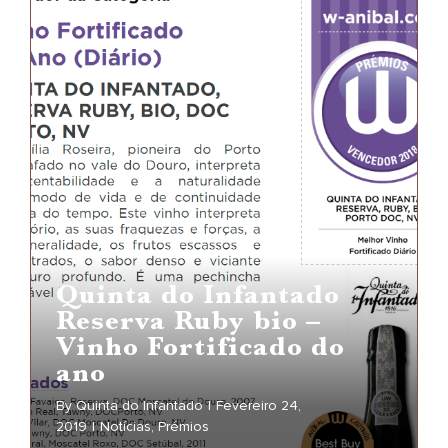
novo
ciclo
Quinta do Infantado
Reserva Ruby bio –
Vinho Fortificado do
ano
By
Quinta do Infantado
|
Fevereiro 24,
2019
|
Notícias
,
Prémios