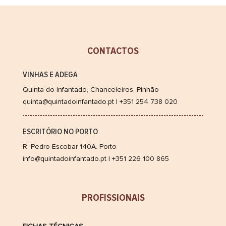
do
Infantad
Porto
Colheita
CONTACTOS
2010
VINHAS E ADEGA
Quinta do Infantado, Chanceleiros, Pinhão
quinta@quintadoinfantado.pt | +351 254 738 020
ESCRITÓRIO NO PORTO
R. Pedro Escobar 140A. Porto
info@quintadoinfantado.pt | +351 226 100 865
PROFISSIONAIS