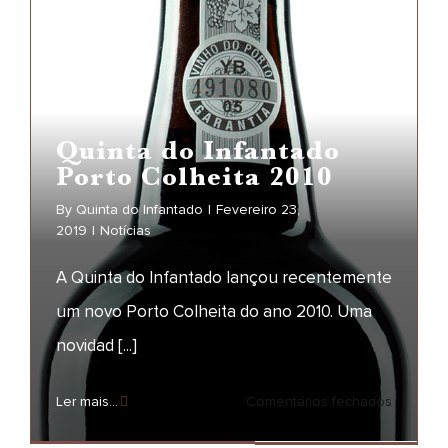
ano
Quinta do Infantado
Porto Colheita 2010
By
Quinta do Infantado
|
Fevereiro 23,
2019
|
Notícias
A Quinta do Infantado lançou recentemente
um novo Porto Colheita do ano 2010. Uma
Quinta do Infantado
novidad [...]
Porto Colheita 2010
em
Ler mais...
Comentários fechados
NOTÍCIAS
Quinta