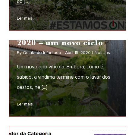
do [...]
Estamos ON
em
Ler mais...
Comentários fechados
NOTÍCIAS
Estamos
ON
2020 – um novo ciclo
By
Quinta do Infantado
|
Abril 15, 2020
|
Notícias
Um novo ano vitícola. Embora, como é
sabido, a vindima termine com o lavar dos
cestos, ne [...]
2020 – um novo ciclo
em
Ler mais...
Comentários fechados
NOTÍCIAS
2020
–
um