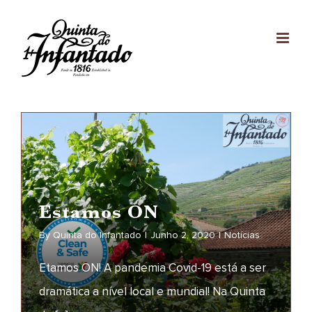
Skip
to
content
Estamos ON
By
Quinta do Infantado
|
Junho 2, 2020
|
Notícias
Etamos ON! A pandemia Covid-19 está a ser
dramática a nível local e mundial! Na Quinta