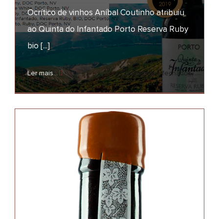
Ocrítico de vinhos Aníbal Coutinho atribuiu
Quinta do Infantado
Reserva Ruby bio –
ao Quinta do Infantado Porto Reserva Ruby
Vinho Fortificado do
bio [...]
ano
em
Ler mais...
Comentários fechados
NOTÍCIAS
PRÉMIOS
Quinta
do
Infantad
Reserva
Ruby
bio
–
Vinho
Fortifica
do